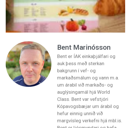
Bent Marinósson
Bent er ÍAK einkaþjálfari og
auk þess með sterkan
bakgrunn í vef- og
markaðsmálum og vann m.a.
um árabil við markaðs- og
auglýsingamál hjá World
Class. Bent var vefstjóri
Kópavogsbæjar um árabil og
hefur einnig unnið við
margvísleg verkefni hjá mbl.is.
Bent er ljósmyndari og hafa