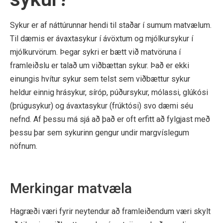
Sykur er af náttúrunnar hendi til staðar í sumum matvælum.
Til dæmis er ávaxtasykur í ávöxtum og mjólkursykur í
mjólkurvörum. Þegar sykri er bætt við matvöruna í
framleiðslu er talað um viðbættan sykur. Það er ekki
einungis hvítur sykur sem telst sem viðbættur sykur
heldur einnig hrásykur, síróp, púðursykur, mólassi, glúkósi
(þrúgusykur) og ávaxtasykur (frúktósi) svo dæmi séu
nefnd. Af þessu má sjá að það er oft erfitt að fylgjast með
þessu þar sem sykurinn gengur undir margvíslegum
nöfnum.
Merkingar matvæla
Hagræði væri fyrir neytendur að framleiðendum væri skylt