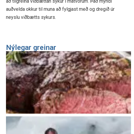
að tilgreina viðbættan sykur í matvörum. Það myndi
auðvelda okkur til muna að fylgjast með og dregið úr
neyslu viðbætts sykurs.
Nýlegar greinar