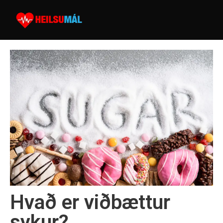
Hvað er viðbættur
sykur?