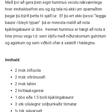
Með því að gera þinn eigin hummus veistu nákvæmlega
hver innihaldsefnin eru og ég tala nú ekki um sparnaðinn
þegar þú býrð þetta til sjálf/ur. Ef þú ert ekki þessi “leggja
baunir í bleyti týpan” þá er minnsta málið að nota
kjúklingabaunir úr dós. Þennan hummus er hægt að nota á
hina ýmsu vegu t.d. sem ídýfu með niðurskornum gulrótum
og agúrkum og sem viðbót ofan á salatið í hádeginu.
Innihald:
2 msk ólífuolía
2 msk sítrónusafi
2 msk tahini
2 hvítlauksgeirar
1 dós eða 1.5 bolli kjúklingabaunir
3 stk olíulegnir sólþurrkaðir tómatar
½ tsk sjávarsalt