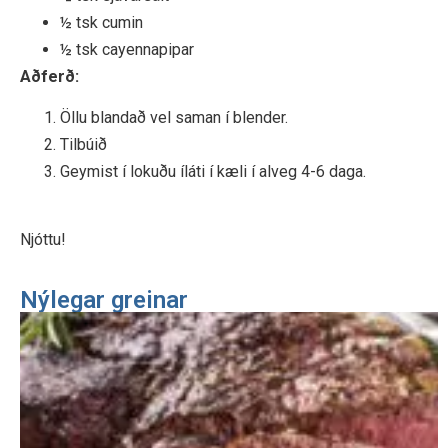
½ tsk cumin
½ tsk cayennapipar
Aðferð:
Öllu blandað vel saman í blender.
Tilbúið
Geymist í lokuðu íláti í kæli í alveg 4-6 daga.
Njóttu!
Nýlegar greinar