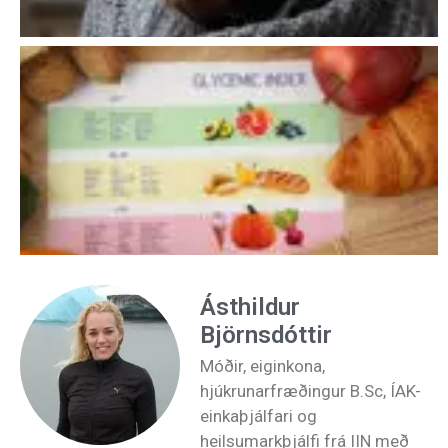
Ásthildur
Björnsdóttir
Móðir, eiginkona,
hjúkrunarfræðingur B.Sc, ÍAK-
einkaþjálfari og
heilsumarkþjálfi frá IIN með