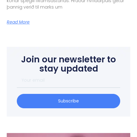
konar spegill líkamsástands. Hraður hvíldarpúls getur
þannig verið til marks um
Read More
Join our newsletter to
stay updated
Subscribe