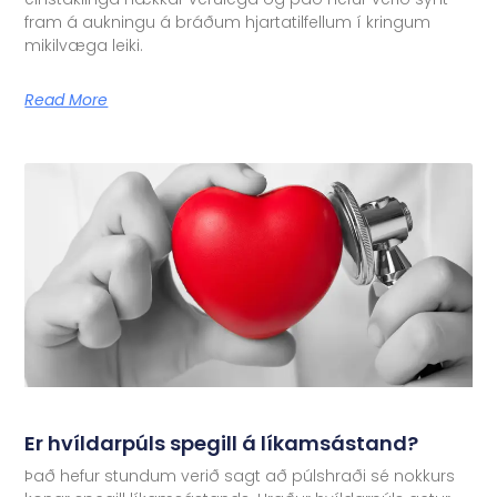
fram á aukningu á bráðum hjartatilfellum í kringum
mikilvæga leiki.
Read More
Er hvíldarpúls spegill á líkamsástand?
Það hefur stundum verið sagt að púlshraði sé nokkurs