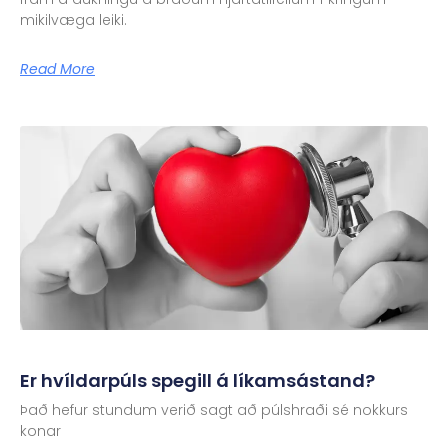
mikilvæga leiki.
Read More
Er hvíldarpúls spegill á líkamsástand?
Það hefur stundum verið sagt að púlshraði sé nokkurs
konar