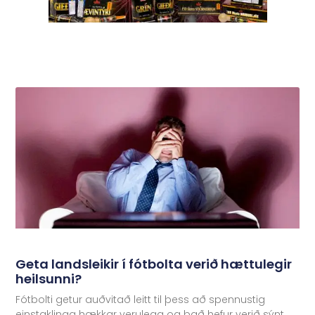
Geta landsleikir í fótbolta verið hættulegir
heilsunni?
Fótbolti getur auðvitað leitt til þess að spennustig
einstaklinga hækkar verulega og það hefur verið sýnt