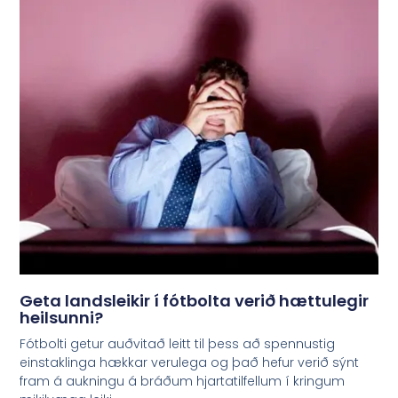
Geta landsleikir í fótbolta verið hættulegir
heilsunni?
Fótbolti getur auðvitað leitt til þess að spennustig
einstaklinga hækkar verulega og það hefur verið sýnt
fram á aukningu á bráðum hjartatilfellum í kringum