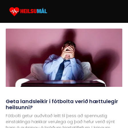
Geta landsleikir í fótbolta verið hættulegir
heilsunni?
Fótbolti getur auðvitað leitt til þess að spennustig
einstaklinga hækkar verulega og það hefur verið sýnt
fram á aukningu á bráðum hjartatilfellum í kringum