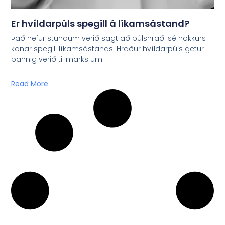
Er hvíldarpúls spegill á líkamsástand?
Það hefur stundum verið sagt að púlshraði sé nokkurs
konar spegill líkamsástands. Hraður hvíldarpúls getur
þannig verið til marks um
Read More