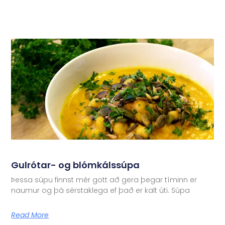
Gulrótar- og blómkálssúpa
Þessa súpu finnst mér gott að gera þegar tíminn er
naumur og þá sérstaklega ef það er kalt úti. Súpa
Read More