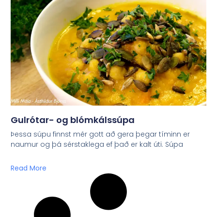
Gulrótar- og blómkálssúpa
Þessa súpu finnst mér gott að gera þegar tíminn er
naumur og þá sérstaklega ef það er kalt úti. Súpa
Read More