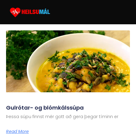
Gulrótar- og blómkálssúpa
Þessa súpu finnst mér gott að gera þegar tíminn er
Read More