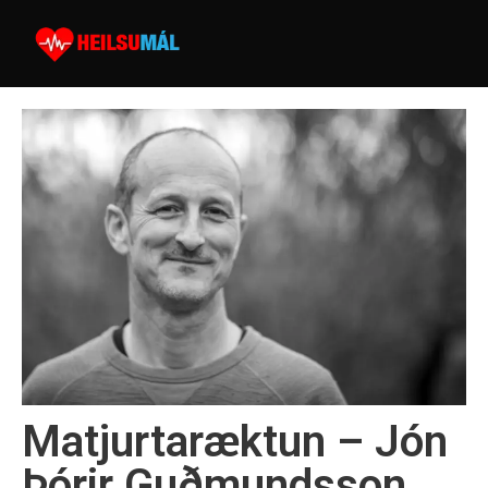
Matjurtaræktun – Jón
Þórir Guðmundsson