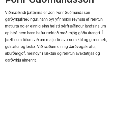
Viðmælandi þáttarins er Jón Þórir Guðmundsson
garðyrkjufræðingur, hann býr yfir mikill reynslu af ræktun
matjurta og er einnig einn helsti sérfræðingur landsins um
eplatré sem hann hefur ræktað með mjög góðu árangri. Í
þættinum tölum við um matjurtir svo sem kál og grænmeti,
gulrætur og lauka. Við ræðum einnig Jarðvegskröfur,
áburðargjöf, meindýr í ræktun og ræktun ávaxtatrjáa og
garðyrkju almennt.