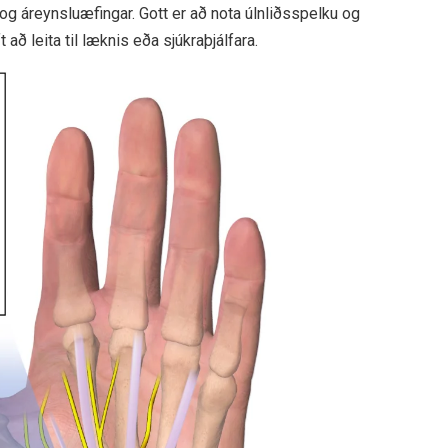
og áreynsluæfingar. Gott er að nota úlnliðsspelku og
t að leita til læknis eða sjúkraþjálfara.