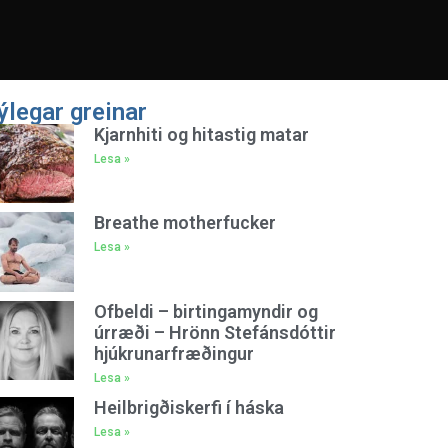
ýlegar greinar
Kjarnhiti og hitastig matar
Lesa »
Breathe motherfucker
Lesa »
Ofbeldi – birtingamyndir og
úrræði – Hrönn Stefánsdóttir
hjúkrunarfræðingur
Lesa »
Heilbrigðiskerfi í háska
Lesa »