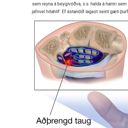
sem reyna á beygivöðva, s.s. halda á hamri sem 
jafnvel hitahlíf. Ef ástandið lagast seint gæti þurf