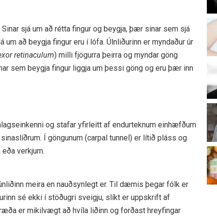
 Sinar sjá um að rétta fingur og beygja, þær sinar sem sjá
 um að beygja fingur eru í lófa. Úlnliðurinn er myndaður úr
exor retinaculum
) milli fjögurra þeirra og myndar göng
inar sem beygja fingur liggja um þessi göng og eru þær inn
fálagseinkenni og stafar yfirleitt af endurteknum einhæfðum
sinaslíðrum. Í göngunum (carpal tunnel) er lítið pláss og
m eða verkjum.
únliðinn meira en nauðsynlegt er. Til dæmis þegar fólk er
rinn sé ekki í stöðugri sveigju, slíkt er uppskrift af
æða er mikilvægt að hvíla liðinn og forðast hreyfingar