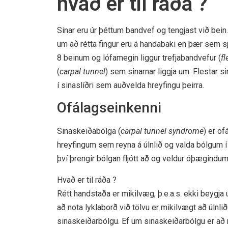
hvað er til ráða ?
Sinar eru úr þéttum bandvef og tengjast við bein.
um að rétta fingur eru á handabaki en þær sem sjá
8 beinum og lófamegin liggur trefjabandvefur (
fl
(
carpal tunnel
) sem sinarnar liggja um. Flestar s
í sinaslíðri sem auðvelda hreyfingu þeirra.
Ofálagseinkenni
Sinaskeiðabólga (
carpal tunnel syndrome
) er o
hreyfingum sem reyna á úlnlið og valda bólgum í 
því þrengir bólgan fljótt að og veldur óþægindu
Hvað er til ráða ?
Rétt handstaða er mikilvæg, þ.e.a.s. ekki beygja 
að nota lyklaborð við tölvu er mikilvægt að úlnliðu
sinaskeiðarbólgu. Ef um sinaskeiðarbólgu er að r