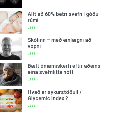
Allt að 60% betri svefn í góðu
rúmi
Lesa »
Skólinn – með einlægni að
vopni
Lesa »
Bælt ónæmiskerfi eftir aðeins
eina svefnlitla nótt
Lesa »
Hvað er sykurstöðull /
Glycemic Index ?
Lesa »