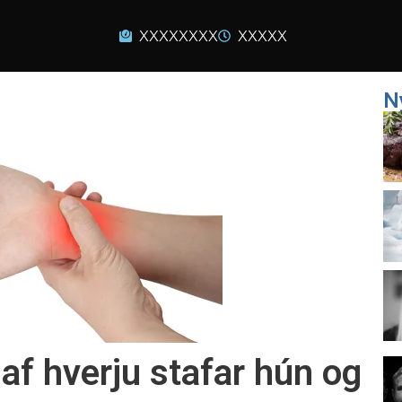
XXXXXXXX
XXXXX
N
af hverju stafar hún og