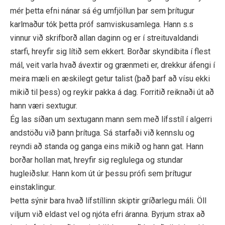
mér þetta efni nánar sá ég umfjöllun þar sem þrítugur
karlmaður tók þetta próf samviskusamlega. Hann s.s
vinnur við skrifborð allan daginn og er í streituvaldandi
starfi, hreyfir sig lítið sem ekkert. Borðar skyndibita í flest
mál, veit varla hvað ávextir og grænmeti er, drekkur áfengi í
meira mæli en æskilegt getur talist (það þarf að vísu ekki
mikið til þess) og reykir pakka á dag. Forritið reiknaði út að
hann væri sextugur.
Ég las síðan um sextugann mann sem með lífsstíl í algerri
andstöðu við þann þrítuga. Sá starfaði við kennslu og
reyndi að standa og ganga eins mikið og hann gat. Hann
borðar hollan mat, hreyfir sig reglulega og stundar
hugleiðslur. Hann kom út úr þessu prófi sem þrítugur
einstaklingur.
Þetta sýnir bara hvað lífstíllinn skiptir gríðarlegu máli. Öll
viljum við eldast vel og njóta efri áranna. Byrjum strax að