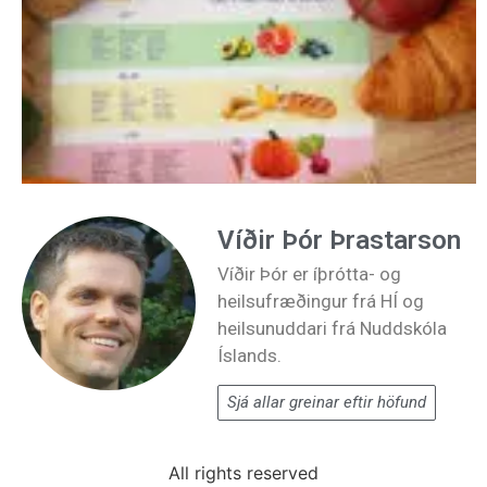
Víðir Þór Þrastarson
Víðir Þór er íþrótta- og
heilsufræðingur frá HÍ og
heilsunuddari frá Nuddskóla
Íslands.
Sjá allar greinar eftir höfund
All rights reserved