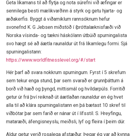
Geta líkamans til að flytja og nota súrefni við æfingar er
sennilega besti mælikvarðinn á styrk og getu hjarta- og
æðakerfis. Byggt á viðamiklum rannsóknum hefur
svonefnd K. G Jebsen miðstöð í íþróttalæknisfæði við
Norska vísinda- og tækni háskólann útbúið spurningalista
svo hægt sé að áætla raunaldur út frá líkamlegu formi. Sjá
spurningalistann:
https://www.worldfitnesslevel.org/#/start
Hér þarf að svara nokkrum spurningum. Fyrst í 5 skrefum
sem tekur enga stund, þar sem svarað er grunnþáttum á
borð við hæð og þyngd, mittismál og hvíldarpúls. Forritið
getur úr frá því reiknað út áætlaðan raunaldur en ég hvet
alla til að klára spurningalistann en þá bætast 10 skref til
viðbótar þar sem farið er nánar út í lífsstíl. S. Hreyfingu,
mataræði, áfengisneyslu, meiðsli, lyf og fleira í þeim dúr.
Aldur getur verið rosalega afstæður. Þegar ég var að kynna