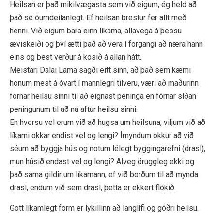
Heilsan er það mikilvægasta sem við eigum, ég held að
það sé óumdeilanlegt. Ef heilsan brestur fer allt með
henni. Við eigum bara einn líkama, allavega á þessu
æviskeiði og því ætti það að vera í forgangi að næra hann
eins og best verður á kosið á allan hátt.
Meistari Dalai Lama sagði eitt sinn, að það sem kæmi
honum mest á óvart í mannlegri tilveru, væri að maðurinn
fórnar heilsu sinni til að eignast peninga en fórnar síðan
peningunum til að ná aftur heilsu sinni.
En hversu vel erum við að hugsa um heilsuna, viljum við að
líkami okkar endist vel og lengi? Ímyndum okkur að við
séum að byggja hús og notum lélegt byggingarefni (drasl),
mun húsið endast vel og lengi? Alveg öruggleg ekki og
það sama gildir um líkamann, ef við borðum til að mynda
drasl, endum við sem drasl, þetta er ekkert flókið.
Gott líkamlegt form er lykillinn að langlífi og góðri heilsu.