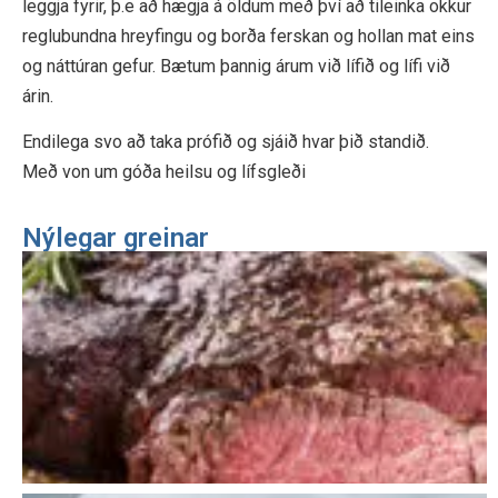
leggja fyrir, þ.e að hægja á öldum með því að tileinka okkur
reglubundna hreyfingu og borða ferskan og hollan mat eins
og náttúran gefur. Bætum þannig árum við lífið og lífi við
árin.
Endilega svo að taka prófið og sjáið hvar þið standið.
Með von um góða heilsu og lífsgleði
Nýlegar greinar