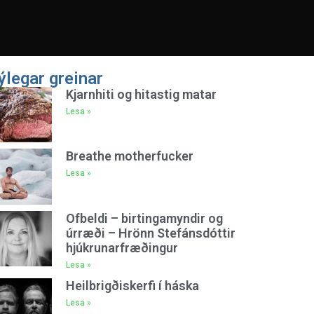
ýlegar greinar
Kjarnhiti og hitastig matar
Lesa »
Breathe motherfucker
Lesa »
Ofbeldi – birtingamyndir og
úrræði – Hrönn Stefánsdóttir
hjúkrunarfræðingur
Lesa »
Heilbrigðiskerfi í háska
Lesa »