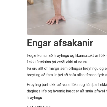
Engar afsakanir
Þegar kemur að hreyfingu og líkamsrækt er fólk 
í ekki í ræktina þá verði ekki af neinu.
Þá eru allt of margir sem ofhugsa hreyfingu og e
breyting að fara úr því að hafa allan tímann fyrir 
Hreyfing þarf ekki að vera flókin og hún þarf ekk
daglegs lífs og hvernig hægt er að snúa jafnvel
hreyfingu