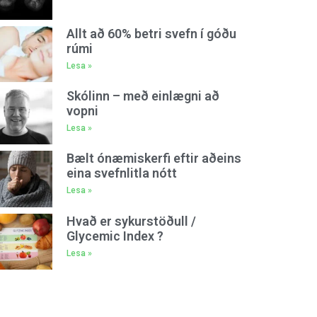
Allt að 60% betri svefn í góðu
rúmi
Lesa »
Skólinn – með einlægni að
vopni
Lesa »
Bælt ónæmiskerfi eftir aðeins
eina svefnlitla nótt
Lesa »
Hvað er sykurstöðull /
Glycemic Index ?
Lesa »