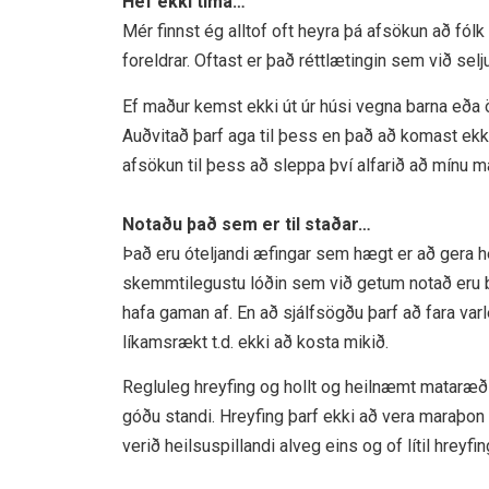
Hef ekki tíma…
Mér finnst ég alltof oft heyra þá afsökun að fólk 
foreldrar. Oftast er það réttlætingin sem við se
Ef maður kemst ekki út úr húsi vegna barna eða ö
Auðvitað þarf aga til þess en það að komast ekki 
afsökun til þess að sleppa því alfarið að mínu 
Notaðu það sem er til staðar…
Það eru óteljandi æfingar sem hægt er að gera he
skemmtilegustu lóðin sem við getum notað eru börn
hafa gaman af. En að sjálfsögðu þarf að fara va
líkamsrækt t.d. ekki að kosta mikið.
Regluleg hreyfing og hollt og heilnæmt mataræði 5
góðu standi. Hreyfing þarf ekki að vera maraþon 
verið heilsuspillandi alveg eins og of lítil hreyfin