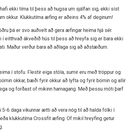
hafi ekki tíma til þess að hugsa um sjálfan sig, ekki síst
ljum okkur. Klukkutíma æfing er aðeins 4% af deginum!
ðru þá er svo auðvelt að gera æfingar heima hjá sér.
í eitthvað ákveðið hús til þess að hreyfa sig er bara ekki
mati. Maður verður bara að aðlaga sig að aðstæðum.
ima í stofu. Flestir eiga stóla, sumir eru með tröppur og
in okkar, bæði fyrir okkur að lyfta og fyrir börnin og allir
rlega og forðast of mikinn hamagang. Með þessu móti þarf
-6 daga vikunnar ætti að vera nóg til að halda fólki í
eða klukkutíma Crossfit æfing. Of mikil hreyfing getur
g.