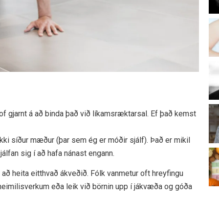
of gjarnt á að binda það við líkamsræktarsal. Ef það kemst
kki síður mæður (þar sem ég er móðir sjálf). Það er mikil
sjálfan sig í að hafa nánast engann.
i að heita eitthvað ákveðið. Fólk vanmetur oft hreyfingu
 heimilisverkum eða leik við börnin upp í jákvæða og góða