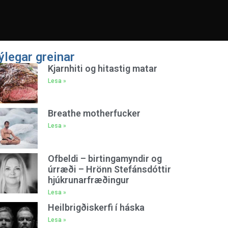
ýlegar greinar
Kjarnhiti og hitastig matar
Lesa »
Breathe motherfucker
Lesa »
Ofbeldi – birtingamyndir og
úrræði – Hrönn Stefánsdóttir
hjúkrunarfræðingur
Lesa »
Heilbrigðiskerfi í háska
Lesa »