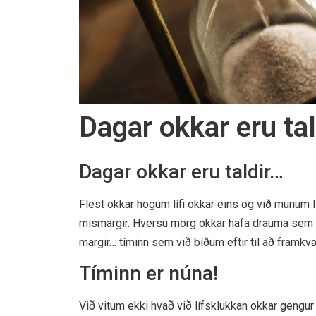
Dagar okkar eru tal
Dagar okkar eru taldir…
Flest okkar högum lífi okkar eins og við munum li
mismargir. Hversu mörg okkar hafa drauma sem eru
margir… tíminn sem við bíðum eftir til að framk
Tíminn er núna!
Við vitum ekki hvað við lífsklukkan okkar gengur h