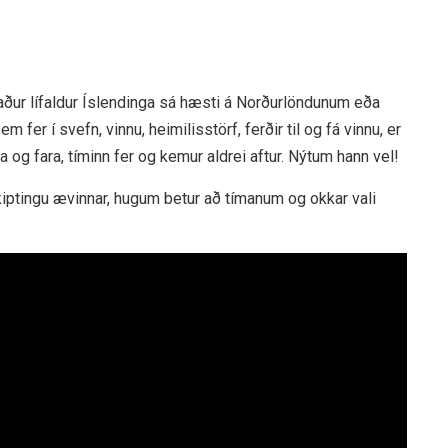
aður lífaldur Íslendinga sá hæsti á Norðurlöndunum eða
fer í svefn, vinnu, heimilisstörf, ferðir til og fá vinnu, er
 og fara, tíminn fer og kemur aldrei aftur. Nýtum hann vel!
iptingu ævinnar, hugum betur að tímanum og okkar vali