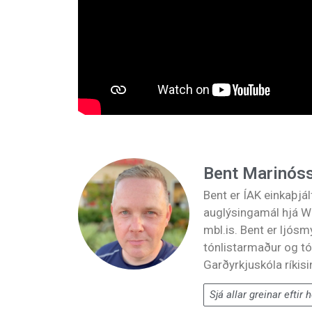
Bent Marinós
Bent er ÍAK einkaþjá
auglýsingamál hjá Wo
mbl.is. Bent er ljós
tónlistarmaður og tó
Garðyrkjuskóla ríkisi
Sjá allar greinar eftir 