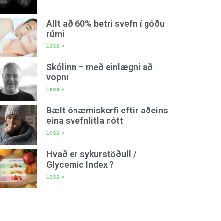
Allt að 60% betri svefn í góðu
rúmi
Lesa »
Skólinn – með einlægni að
vopni
Lesa »
Bælt ónæmiskerfi eftir aðeins
eina svefnlitla nótt
Lesa »
Hvað er sykurstöðull /
Glycemic Index ?
Lesa »