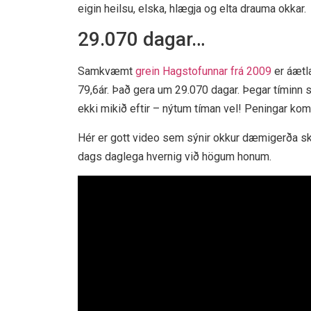
eigin heilsu, elska, hlægja og elta drauma okkar.
29.070 dagar…
Samkvæmt
grein Hagstofunnar frá 2009
er áætl
79,6ár. Það gera um 29.070 dagar. Þegar tíminn sem 
ekki mikið eftir – nýtum tíman vel! Peningar koma
Hér er gott video sem sýnir okkur dæmigerða sk
dags daglega hvernig við högum honum.