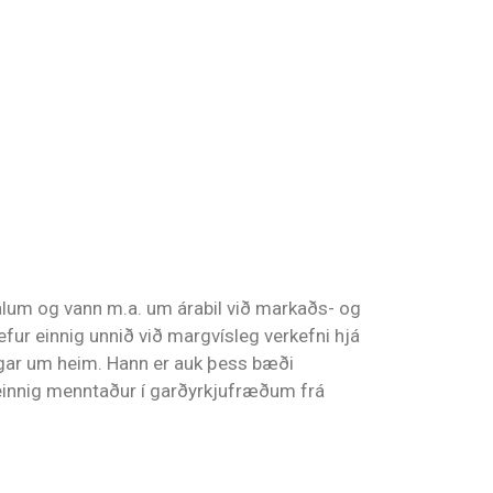
álum og vann m.a. um árabil við markaðs- og
fur einnig unnið við margvísleg verkefni hjá
vegar um heim. Hann er auk þess bæði
r einnig menntaður í garðyrkjufræðum frá