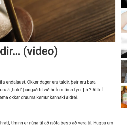
dir… (video)
fa endalaust. Okkar dagar eru taldir, þeir eru bara
 á „hold“ þangað til við höfum tíma fyrir þá ? Alltof
væma okkar drauma kemur kannski aldrei.
ratt, tíminn er núna til að njóta þess að vera til. Hugsa um