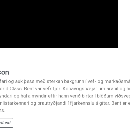
son
lfari og auk þess með sterkan bakgrunn í vef- og markaðsm
rld Class. Bent var vefstjóri Kópavogsbæjar um árabil og he
myndari og hafa myndir eftir hann verið birtar í blöðum víðs
nlistarkennari og brautryðjandi í fjarkennslu á gítar. Bent e
ns.
höfund