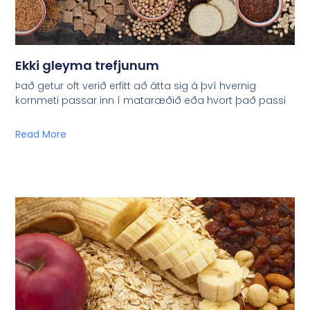
Ekki gleyma trefjunum
Það getur oft verið erfitt að átta sig á því hvernig
kornmeti passar inn í mataræðið eða hvort það passi
Read More