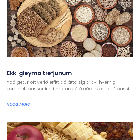
Ekki gleyma trefjunum
Það getur oft verið erfitt að átta sig á því hvernig
kornmeti passar inn í mataræðið eða hvort það passi
Read More