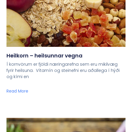
Heilkorn – heilsunnar vegna
Í kornvörum er fjöldi næringarefna sem eru mikilvæg
fyrir heilsuna. Vítamín og steinefni eru aðallega í hýði
og kími en
Read More