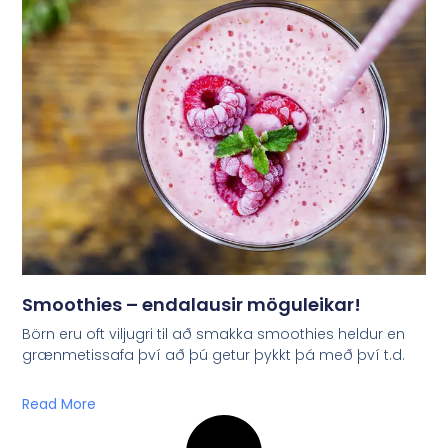
Smoothies – endalausir möguleikar!
Börn eru oft viljugri til að smakka smoothies heldur en
grænmetissafa því að þú getur þykkt þá með því t.d.
Read More