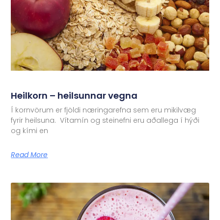
Heilkorn – heilsunnar vegna
Í kornvörum er fjöldi næringarefna sem eru mikilvæg
fyrir heilsuna. Vítamín og steinefni eru aðallega í hýði
og kími en
Read More