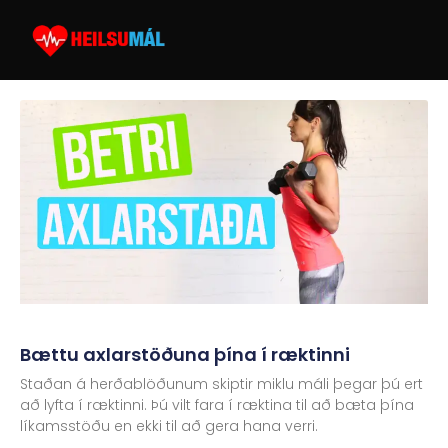
Bættu axlarstöðuna þína í ræktinni
Staðan á herðablöðunum skiptir miklu máli þegar þú ert
að lyfta í ræktinni. Þú vilt fara í ræktina til að bæta þína
líkamsstöðu en ekki til að gera hana verri.