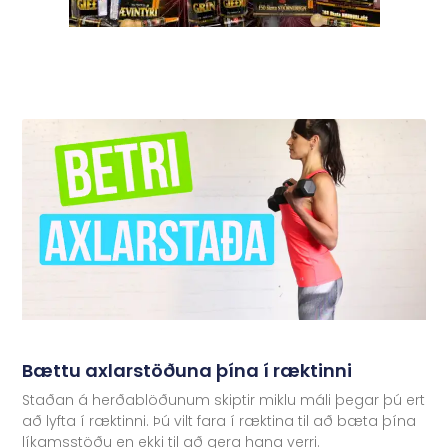
Bættu axlarstöðuna þína í ræktinni
Staðan á herðablöðunum skiptir miklu máli þegar þú ert
að lyfta í ræktinni. Þú vilt fara í ræktina til að bæta þína
líkamsstöðu en ekki til að gera hana verri.