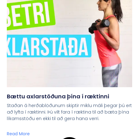
Bættu axlarstöðuna þína í ræktinni
Staðan á herðablöðunum skiptir miklu máli þegar þú ert
að lyfta í ræktinni. Þú vilt fara í ræktina til að bæta þína
líkamsstöðu en ekki til að gera hana verri.
Read More