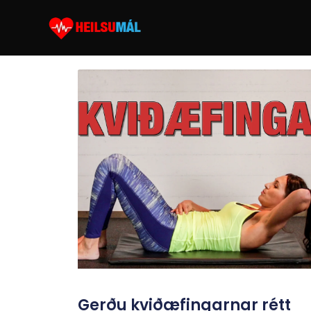
Gerðu kviðæfingarnar rétt