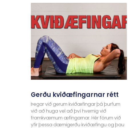
Gerðu kviðæfingarnar rétt
Þegar við gerum kviðæfingar þá þurfum
við að huga vel að því hvernig við
framkvæmum æfingarnar. Hér förum við
yfir þessa dæmigerðu kviðæfingu og þau