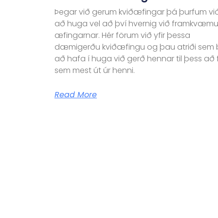
Þegar við gerum kviðæfingar þá þurfum vi
að huga vel að því hvernig við framkvæm
æfingarnar. Hér förum við yfir þessa
dæmigerðu kviðæfingu og þau atriði sem 
að hafa í huga við gerð hennar til þess að 
sem mest út úr henni.
Read More