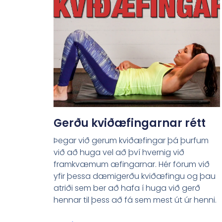
Gerðu kviðæfingarnar rétt
Þegar við gerum kviðæfingar þá þurfum
við að huga vel að því hvernig við
framkvæmum æfingarnar. Hér förum við
yfir þessa dæmigerðu kviðæfingu og þau
atriði sem ber að hafa í huga við gerð
hennar til þess að fá sem mest út úr henni.