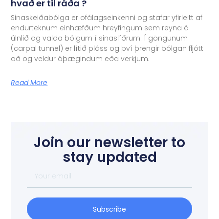
hvað er til ráða ?
Sinaskeiðabólga er ofálagseinkenni og stafar yfirleitt af
endurteknum einhæfðum hreyfingum sem reyna á
úlnlið og valda bólgum í sinaslíðrum. Í göngunum
(carpal tunnel) er lítið pláss og því þrengir bólgan fljótt
að og veldur óþægindum eða verkjum.
Read More
Join our newsletter to
stay updated
Subscribe