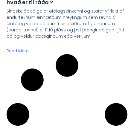
hvað er til ráða ?
Sinaskeiðabólga er ofálagseinkenni og stafar yfirleitt af
endurteknum einhæfðum hreyfingum sem reyna á
úlnlið og valda bólgum í sinaslíðrum. Í göngunum
(carpal tunnel) er lítið pláss og því þrengir bólgan fljótt
að og veldur óþægindum eða verkjum.
Read More