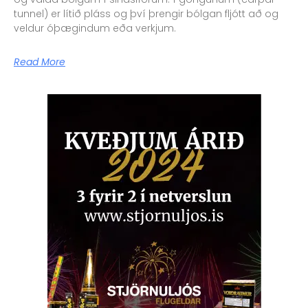
tunnel) er lítið pláss og því þrengir bólgan fljótt að og
veldur óþægindum eða verkjum.
Read More