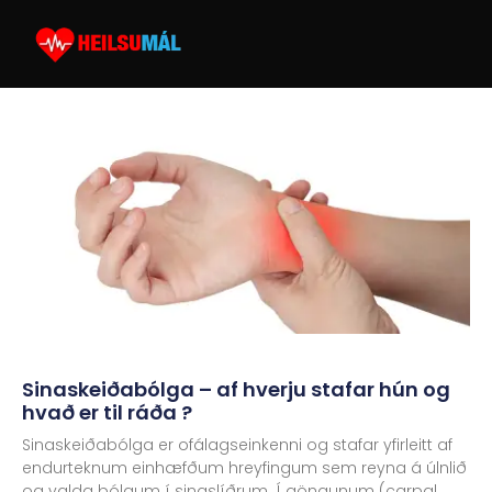
Sinaskeiðabólga – af hverju stafar hún og
hvað er til ráða ?
Sinaskeiðabólga er ofálagseinkenni og stafar yfirleitt af
endurteknum einhæfðum hreyfingum sem reyna á úlnlið
og valda bólgum í sinaslíðrum. Í göngunum (carpal