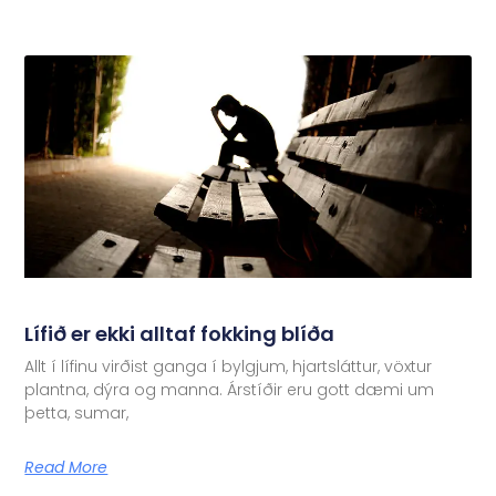
Lífið er ekki alltaf fokking blíða
Allt í lífinu virðist ganga í bylgjum, hjartsláttur, vöxtur
plantna, dýra og manna. Árstíðir eru gott dæmi um
þetta, sumar,
Read More