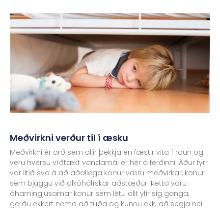
Meðvirkni verður til í æsku
Meðvirkni er orð sem allir þekkja en fæstir vita í raun og
veru hversu víðtækt vandamál er hér á ferðinni. Áður fyrr
var litið svo á að aðallega konur væru meðvirkar, konur
sem bjuggu við alkóhólískar aðstæður. Þetta voru
óhamingjusamar konur sem létu allt yfir sig ganga,
gerðu ekkert nema að tuða og kunnu ekki að segja nei.