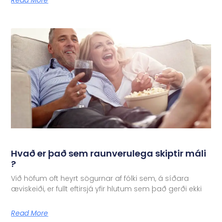
Read More
Hvað er það sem raunverulega skiptir máli
?
Við höfum oft heyrt sögurnar af fólki sem, á síðara
æviskeiði, er fullt eftirsjá yfir hlutum sem það gerði ekki
Read More