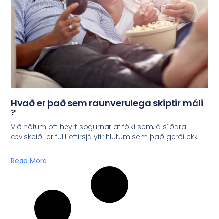
Hvað er það sem raunverulega skiptir máli
?
Við höfum oft heyrt sögurnar af fólki sem, á síðara
æviskeiði, er fullt eftirsjá yfir hlutum sem það gerði ekki
Read More