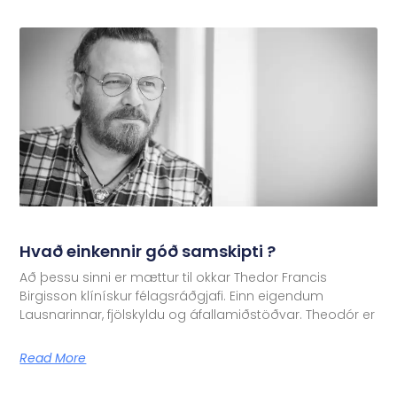
Hvað einkennir góð samskipti ?
Að þessu sinni er mættur til okkar Thedor Francis
Birgisson klínískur félagsráðgjafi. Einn eigendum
Lausnarinnar, fjölskyldu og áfallamiðstöðvar. Theodór er
Read More