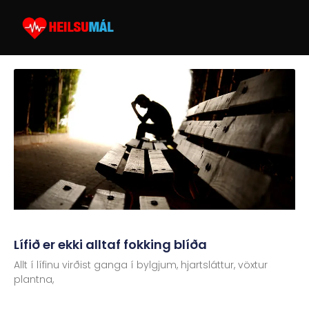
Lífið er ekki alltaf fokking blíða
Allt í lífinu virðist ganga í bylgjum, hjartsláttur, vöxtur
plantna,