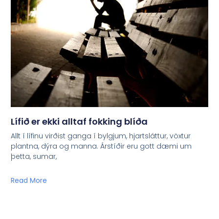
Lífið er ekki alltaf fokking blíða
Allt í lífinu virðist ganga í bylgjum, hjartsláttur, vöxtur
plantna, dýra og manna. Árstíðir eru gott dæmi um
þetta, sumar,
Read More