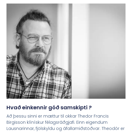
Hvað einkennir góð samskipti ?
Að þessu sinni er mættur til okkar Thedor Francis
Birgisson klínískur félagsráðgjafi. Einn eigendum
Lausnarinnar, fjölskyldu og áfallamiðstöðvar. Theodór er