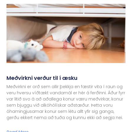
Meðvirkni verður til í æsku
Meðvirkni er orð sem allir þekkja en fæstir vita í raun og
veru hversu víðtækt vandamál er hér á ferðinni. Áður fyrr
var litið svo á að aðallega konur væru meðvirkar, konur
sem bjuggu við alkóhólískar aðstæður. Þetta voru
óhamingjusamar konur sem létu allt yfir sig ganga,
gerðu ekkert nema að tuða og kunnu ekki að segja nei.