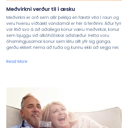
Meðvirkni verður til í æsku
Meðvirkni er orð sem allir þekkja en fæstir vita í raun og
veru hversu víðtækt vandamál er hér á ferðinni. Áður fyrr
var litið svo á að aðallega konur væru meðvirkar, konur
sem bjuggu við alkóhólískar aðstæður. Þetta voru
óhamingjusamar konur sem létu allt yfir sig ganga,
gerðu ekkert nema að tuða og kunnu ekki að segja nei.
Read More