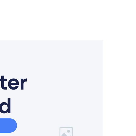
ter
ed