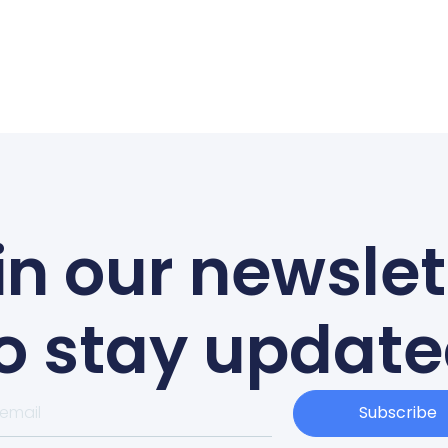
in our newslet
o stay updat
Subscribe