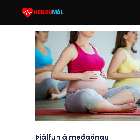
Þjálfun á meðgöngu