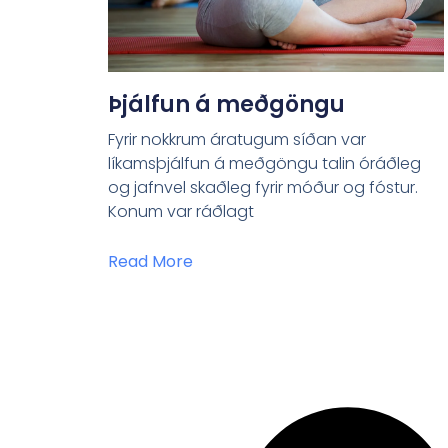
Þjálfun á meðgöngu
Fyrir nokkrum áratugum síðan var
líkamsþjálfun á meðgöngu talin óráðleg
og jafnvel skaðleg fyrir móður og fóstur.
Konum var ráðlagt
Read More