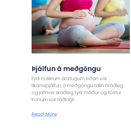
Þjálfun á meðgöngu
Fyrir nokkrum áratugum síðan var
líkamsþjálfun á meðgöngu talin óráðleg
og jafnvel skaðleg fyrir móður og fóstur.
Konum var ráðlagt
Read More