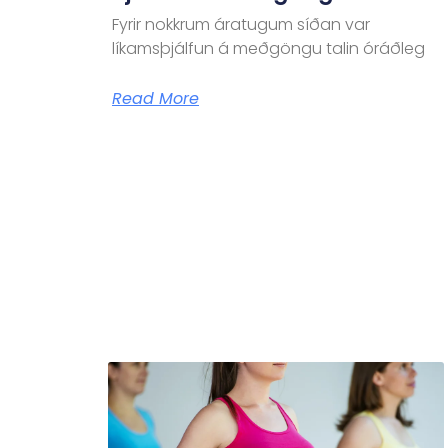
Fyrir nokkrum áratugum síðan var
líkamsþjálfun á meðgöngu talin óráðleg
Read More