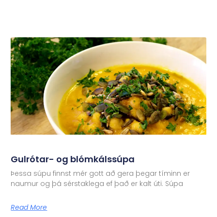
Gulrótar- og blómkálssúpa
Þessa súpu finnst mér gott að gera þegar tíminn er
naumur og þá sérstaklega ef það er kalt úti. Súpa
Read More