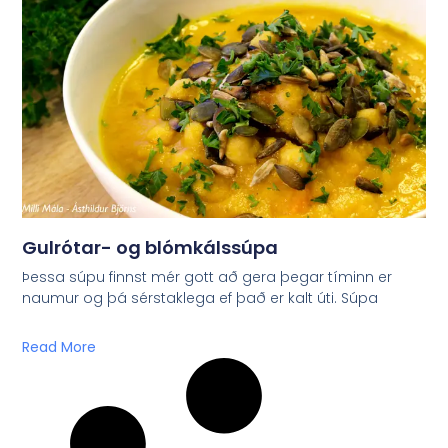
Gulrótar- og blómkálssúpa
Þessa súpu finnst mér gott að gera þegar tíminn er
naumur og þá sérstaklega ef það er kalt úti. Súpa
Read More