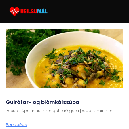
Gulrótar- og blómkálssúpa
Þessa súpu finnst mér gott að gera þegar tíminn er
Read More