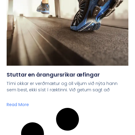
Stuttar en árangursríkar æfingar
Tími okkar er verðmætur og öll viljum við nýta hann
sem best, ekki síst í ræktinni. Við getum sagt að
Read More