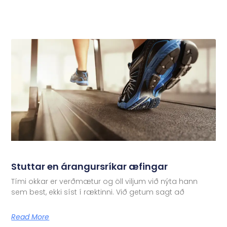
Stuttar en árangursríkar æfingar
Tími okkar er verðmætur og öll viljum við nýta hann
sem best, ekki síst í ræktinni. Við getum sagt að
Read More