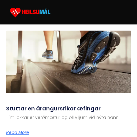
Stuttar en árangursríkar æfingar
Tími okkar er verðmætur og öll viljum við nýta hann
Read More